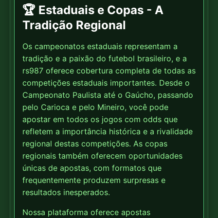
🏆 Estaduais e Copas - A
Tradição Regional
Os campeonatos estaduais representam a
tradição e a paixão do futebol brasileiro, e a
rs987 oferece cobertura completa de todas as
competições estaduais importantes. Desde o
Campeonato Paulista até o Gaúcho, passando
pelo Carioca e pelo Mineiro, você pode
apostar em todos os jogos com odds que
refletem a importância histórica e a rivalidade
regional destas competições. As copas
regionais também oferecem oportunidades
únicas de apostas, com formatos que
frequentemente produzem surpresas e
resultados inesperados.
Nossa plataforma oferece apostas