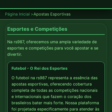
Página Inicial
Apostas Esportivas
Esportes e Competições
Na rs987, oferecemos uma ampla variedade de
esportes e competições para você apostar e se
divertir.
Futebol - O Rei dos Esportes
O futebol na rs987 representa a essência das
apostas esportivas, oferecendo cobertura
completa de todas as competições nacionais
e internacionais que fazem o coração dos
brasileiros bater mais forte. Nossa plataforma
foi projetada especificamente para atender às