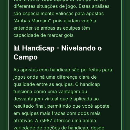
diferentes situações de jogo. Estas análises
são especialmente valiosas para apostas
"Ambas Marcam", pois ajudam você a
entender se ambas as equipes têm
capacidade de marcar gols.
📊 Handicap - Nivelando o
Campo
As apostas com handicap são perfeitas para
jogos onde há uma diferença clara de
qualidade entre as equipes. O handicap
funciona como uma vantagem ou
desvantagem virtual que é aplicada ao
resultado final, permitindo que você aposte
em equipes mais fracas com odds mais
atrativas. A rs987 oferece uma ampla
variedade de opções de handicap, desde