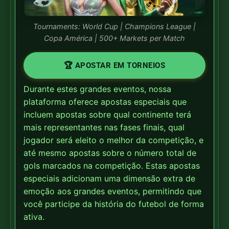
Tournaments: World Cup | Champions League |
Copa América | 500+ Markets per Match
🏆 APOSTAR EM TORNEIOS
Durante estes grandes eventos, nossa
plataforma oferece apostas especiais que
incluem apostas sobre qual continente terá
mais representantes nas fases finais, qual
jogador será eleito o melhor da competição, e
até mesmo apostas sobre o número total de
gols marcados na competição. Estas apostas
especiais adicionam uma dimensão extra de
emoção aos grandes eventos, permitindo que
você participe da história do futebol de forma
ativa.