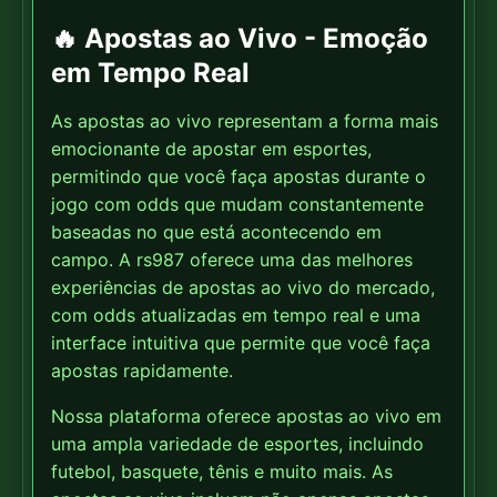
🔥 Apostas ao Vivo - Emoção
em Tempo Real
As apostas ao vivo representam a forma mais
emocionante de apostar em esportes,
permitindo que você faça apostas durante o
jogo com odds que mudam constantemente
baseadas no que está acontecendo em
campo. A rs987 oferece uma das melhores
experiências de apostas ao vivo do mercado,
com odds atualizadas em tempo real e uma
interface intuitiva que permite que você faça
apostas rapidamente.
Nossa plataforma oferece apostas ao vivo em
uma ampla variedade de esportes, incluindo
futebol, basquete, tênis e muito mais. As