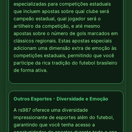
especializadas para competições estaduais
que incluem apostas sobre qual clube será
campeão estadual, qual jogador será o
artilheiro da competição, e até mesmo
apostas sobre o número de gols marcados em
clássicos regionais. Estas apostas especiais
adicionam uma dimensão extra de emoção às
competições estaduais, permitindo que você
participe da rica tradição do futebol brasileiro
de forma ativa.
Outros Esportes - Diversidade e Emoção
A rs987 oferece uma diversidade
impressionante de esportes além do futebol,
garantindo que você tenha acesso a
oportunidades de apostas durante todo o ano.