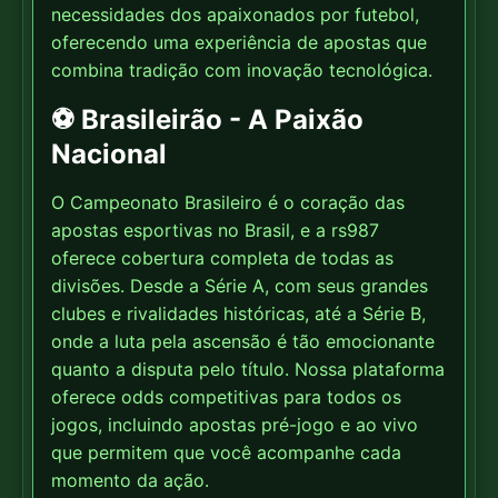
necessidades dos apaixonados por futebol,
oferecendo uma experiência de apostas que
combina tradição com inovação tecnológica.
⚽ Brasileirão - A Paixão
Nacional
O Campeonato Brasileiro é o coração das
apostas esportivas no Brasil, e a rs987
oferece cobertura completa de todas as
divisões. Desde a Série A, com seus grandes
clubes e rivalidades históricas, até a Série B,
onde a luta pela ascensão é tão emocionante
quanto a disputa pelo título. Nossa plataforma
oferece odds competitivas para todos os
jogos, incluindo apostas pré-jogo e ao vivo
que permitem que você acompanhe cada
momento da ação.