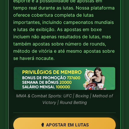
esporte e à possibilidade de apostas em
tempo real durante as lutas. Nossa plataforma
oferece cobertura completa de lutas
importantes, incluindo campeonatos mundiais
e lutas de exibição. As apostas em boxe
incluem não apenas resultados de lutas, mas
também apostas sobre número de rounds,
método de vitória e até mesmo apostas sobre
se haverá nocaute.
MMA & Combat Sports: UFC | Boxing | Method of
Victory | Round Betting
🥊 APOSTAR EM LUTAS