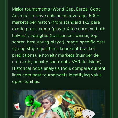
Major tournaments (World Cup, Euros, Copa
América) receive enhanced coverage: 500+
markets per match (from standard 1X2 para
exotic props como "player X to score em both
halves"), outrights (tournament winner, top
scorer, best young player), stage-specific bets
(group stage qualifiers, knockout bracket
predictions), e novelty markets (number de
red cards, penalty shootouts, VAR decisions).
Historical odds analysis tools compare current
lines com past tournaments identifying value
opportunities.