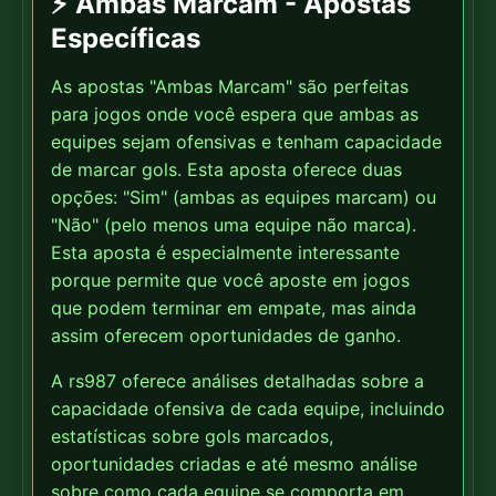
⚡ Ambas Marcam - Apostas
Específicas
As apostas "Ambas Marcam" são perfeitas
para jogos onde você espera que ambas as
equipes sejam ofensivas e tenham capacidade
de marcar gols. Esta aposta oferece duas
opções: "Sim" (ambas as equipes marcam) ou
"Não" (pelo menos uma equipe não marca).
Esta aposta é especialmente interessante
porque permite que você aposte em jogos
que podem terminar em empate, mas ainda
assim oferecem oportunidades de ganho.
A rs987 oferece análises detalhadas sobre a
capacidade ofensiva de cada equipe, incluindo
estatísticas sobre gols marcados,
oportunidades criadas e até mesmo análise
sobre como cada equipe se comporta em