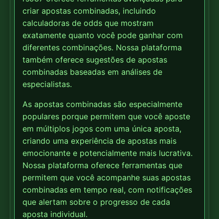
criar apostas combinadas, incluindo
calculadoras de odds que mostram
exatamente quanto você pode ganhar com
diferentes combinações. Nossa plataforma
também oferece sugestões de apostas
combinadas baseadas em análises de
especialistas.
As apostas combinadas são especialmente
populares porque permitem que você aposte
em múltiplos jogos com uma única aposta,
criando uma experiência de apostas mais
emocionante e potencialmente mais lucrativa.
Nossa plataforma oferece ferramentas que
permitem que você acompanhe suas apostas
combinadas em tempo real, com notificações
que alertam sobre o progresso de cada
aposta individual.