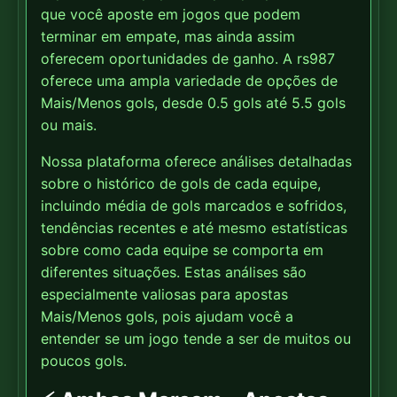
que você aposte em jogos que podem
terminar em empate, mas ainda assim
oferecem oportunidades de ganho. A rs987
oferece uma ampla variedade de opções de
Mais/Menos gols, desde 0.5 gols até 5.5 gols
ou mais.
Nossa plataforma oferece análises detalhadas
sobre o histórico de gols de cada equipe,
incluindo média de gols marcados e sofridos,
tendências recentes e até mesmo estatísticas
sobre como cada equipe se comporta em
diferentes situações. Estas análises são
especialmente valiosas para apostas
Mais/Menos gols, pois ajudam você a
entender se um jogo tende a ser de muitos ou
poucos gols.