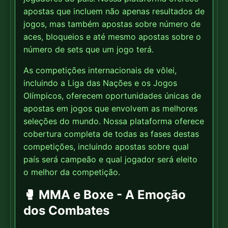
apostas que incluem não apenas resultados de
jogos, mas também apostas sobre número de
aces, bloqueios e até mesmo apostas sobre o
número de sets que um jogo terá.
As competições internacionais de vôlei,
incluindo a Liga das Nações e os Jogos
Olímpicos, oferecem oportunidades únicas de
apostas em jogos que envolvem as melhores
seleções do mundo. Nossa plataforma oferece
cobertura completa de todas as fases destas
competições, incluindo apostas sobre qual
país será campeão e qual jogador será eleito
o melhor da competição.
🥊 MMA e Boxe - A Emoção
dos Combates