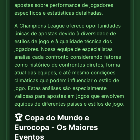
apostas sobre performance de jogadores
específicos e estatísticas detalhadas.
A Champions League oferece oportunidades
únicas de apostas devido à diversidade de
estilos de jogo e à qualidade técnica dos
jogadores. Nossa equipe de especialistas
analisa cada confronto considerando fatores
como histórico de confrontos diretos, forma
atual das equipes, e até mesmo condições
climáticas que podem influenciar o estilo de
jogo. Estas análises são especialmente
valiosas para apostas em jogos que envolvem
equipes de diferentes países e estilos de jogo.
🏆 Copa do Mundo e
Eurocopa - Os Maiores
Eventos