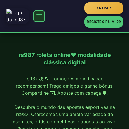
ENTRAR
REGISTRO R$+9~99
🎰 Jogos
Slot
rs987 roleta online❤️ modalidade
clássica digital
Cassino
rs987 💰🎁 Promoções de indicação
recompensam! Traga amigos e ganhe bônus.
Fortune
Compartilhe 🎰. Aposte com cabeça 🛡️.
Jogos
Descubra o mundo das apostas esportivas na
rs987! Oferecemos uma ampla variedade de
esportes, odds competitivas e apostas ao vivo.
Game
Registre-se agora e comece a apostar com