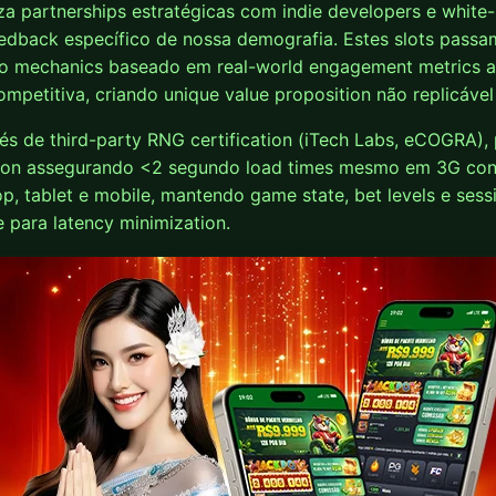
za partnerships estratégicas com indie developers e white-l
dback específico de nossa demografia. Estes slots passam
o mechanics baseado em real-world engagement metrics ant
mpetitiva, criando unique value proposition não replicáve
s de third-party RNG certification (iTech Labs, eCOGRA), p
ation assegurando <2 segundo load times mesmo em 3G con
op, tablet e mobile, mantendo game state, bet levels e ses
e para latency minimization.