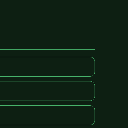
📱 Download
APK
Download
Baixar
Instalar