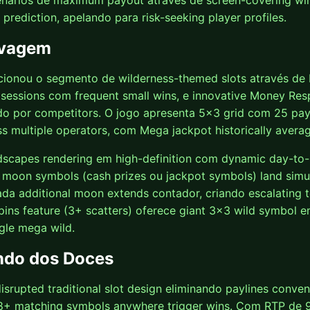
enarios de maximum payout através de screen-covering win
prediction, apelando para risk-seeking player profiles.
elvagem
ucionou o segmento de wilderness-themed slots através de
sessions com frequent small wins, e innovative Money Resp
o por competitors. O jogo apresenta 5×3 grid com 25 payli
s multiple operators, com Mega jackpot historically averag
scapes rendering em high-definition com dynamic day-to-
moon symbols (cash prizes ou jackpot symbols) land simult
da additional moon extends contador, criando escalating tens
s feature (3+ scatters) oferece giant 3×3 wild symbol em 
gle mega wild.
ndo dos Doces
srupted traditional slot design eliminando paylines conven
+ matching symbols anywhere trigger wins. Com RTP de 96.