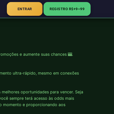
ENTRAR
REGISTRO R$+9~99
👤 Conta
Login
promoções e aumente suas chances 🎰.
Cadastro
Bônus
amento ultra-rápido, mesmo em conexões
VIP
s melhores oportunidades para vencer. Seja
 você sempre terá acesso às odds mais
 do momento e proporcionando aos