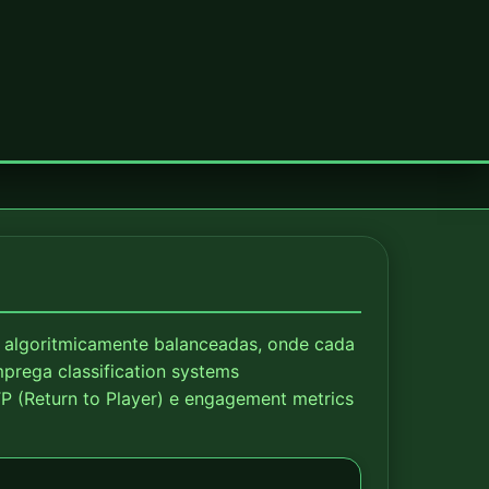
o algoritmicamente balanceadas, onde cada
mprega classification systems
TP (Return to Player) e engagement metrics