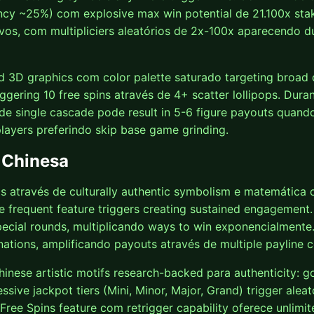
ency ~25%) com explosive max win potential de 21.100x sta
os, com multipliciers aleatórios de 2x-100x aparecendo du
 3D graphics com color palette saturado targeting broad 
ggering 10 free spins através de 4+ scatter lollipops. Dur
e single cascade pode result in 5-6 figure payouts quando 
players preferindo skip base game grinding.
e Chinesa
 através de culturally authentic symbolism e matemática o
 e frequent feature triggers creating sustained engagemen
pecial rounds, multiplicando ways to win exponencialment
nations, amplificando payouts através de multiple payline 
inese artistic motifs research-backed para authenticity: go
essive jackpot tiers (Mini, Minor, Major, Grand) trigger ale
ree Spins feature com retrigger capability oferece unlimit