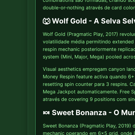
combinations são formadas, criando sc
double-or-nothing através de card color 
🐺 Wolf Gold - A Selva S
Wolf Gold (Pragmatic Play, 2017) revol
volatilidade média permitindo extended 
respin mechanic posteriormente replicad
system (Mini, Major, Mega) pooled acros
Visual aesthetics empregam canyon land
Money Respin feature activa quando 6+ 
resetting spin counter para 3 respins. Ca
Mega Jackpot automaticamente. Free Spin
através de covering 9 positions com sin
🍬 Sweet Bonanza - O Mu
Sweet Bonanza (Pragmatic Play, 2019) di
mechanic operando em 6×5 grid, onde 8